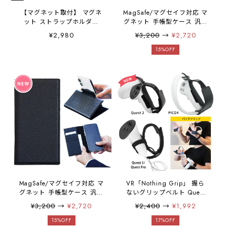
【マグネット取付】 マグネ
MagSafe/マグセイフ対応 マ
ット ストラップホルダー
グネット 手帳型ケース 汎用
MAGHOL(マグホル)／
機種タイプ
¥2,980
¥3,200
→
¥2,720
iPhone&Smartphone対応 瞬
iPhone&Smartphone(4.7〜
間着脱 マグネット ストラッ
6.3インチ)対応 縦スタン
15%OFF
プ フック スマホショルダー
ド 横スタンド 「縦置きで
ストラップ リュック バッグ
きる手帳ケース」 グレー
クロスボディストラップ マ
ジュ
グネット取付 スマホ着脱簡
単
MagSafe/マグセイフ対応 マ
VR「Nothing Grip」 握ら
グネット 手帳型ケース 汎用
ないグリップベルト Quest
機種タイプ
2/PICO4/PICO4
¥3,200
→
¥2,720
¥2,400
→
¥1,992
iPhone&Smartphone(4.7〜
Ultara/Quest Pro/Quest
6.3インチ)対応 縦スタン
3/Quest 3S 対応 VRchatに
15%OFF
17%OFF