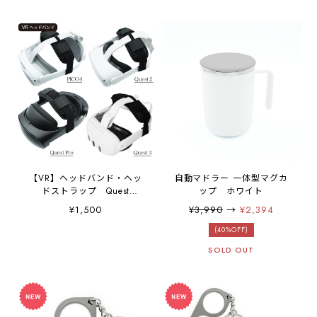
ド 横スタンド 「縦置きで
最適 VR飲み ダンス バック
きる手帳ケース」 ブラッ
フリップ サイズ調整 VRコ
ク
ントローラー アクティブス
トラップ ナックルカバー
【VR】ヘッドバンド・ヘッ
自動マドラー 一体型マグカ
ドストラップ Quest
ップ ホワイト
2/PICO4/PICO4
¥1,500
¥3,990
→
¥2,394
Ultara/Quest Pro/Quest
3/Quest 3S / VR機 全般対
(40%OFF)
応
SOLD OUT