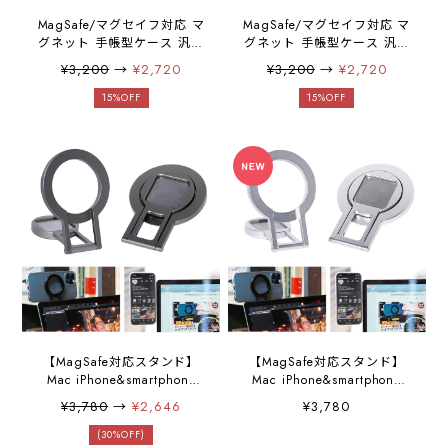
MagSafe/マグセイフ対応 マ
MagSafe/マグセイフ対応 マ
グネット 手帳型ケース 汎用
グネット 手帳型ケース 汎用
機種タイプ
機種タイプ
¥3,200
→
¥2,720
¥3,200
→
¥2,720
iPhone&Smartphone(4.7〜
iPhone&Smartphone(4.7〜
6.3インチ)対応 縦スタン
6.3インチ)対応 縦スタン
15%OFF
15%OFF
ド 横スタンド 「縦置きで
ド 横スタンド 「縦置きで
きる手帳ケース」 グレー
きる手帳ケース」 ブラッ
ジュ
ク
【MagSafe対応スタンド】
【MagSafe対応スタンド】
Mac iPhone&smartphone
Mac iPhone&smartphone
「MAGHO setup stand」
「MAGHO setup stand」
¥3,780
→
¥2,646
¥3,780
横・縦向き対応 リバーシブ
横・縦向き対応 リバーシブ
ル MagSafe対応 スタンド
ル MagSafe対応 スタンド
(30%OFF)