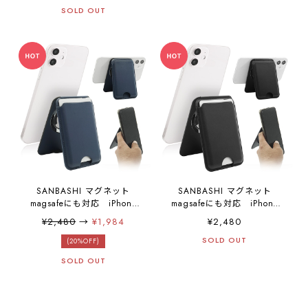
スマホをモニター連結 スマ
スマホをモニター連結 スマ
SOLD OUT
ホホルダー 自撮りグリップ
ホホルダー 自撮りグリップ
連携カメラ iPadスタンド
連携カメラ iPadスタンド
SWITCHスタンド 車載スタ
SWITCHスタンド 車載スタ
ンド グレー
ンド シルバー
SANBASHI マグネット
SANBASHI マグネット
magsafeにも対応 iPhone
magsafeにも対応 iPhone
12スタンド androidスマホ
12スタンド androidスマホ
¥2,480
→
¥1,984
¥2,480
もOK くるっと装着 着脱簡
もOK くるっと装着 着脱簡
単スマートカードケース
単スマートカードケース
SOLD OUT
(20%OFF)
スタンド対応 ワイヤレス
スタンド対応 ワイヤレス
SOLD OUT
充電対応 iPhone12全シリ
充電対応 iPhone12全シリ
ーズ/iPhone/android対応
ーズ/iPhone/android対応
スマホ 背面 カードホルダ
スマホ 背面 カードホルダ
ー スマートフォン おサ
ー スマートフォン おサ