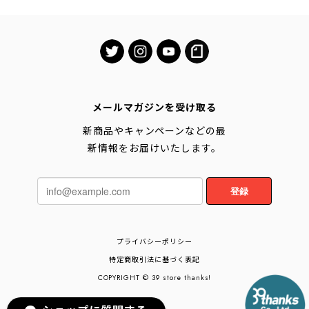
イフケータイ SUICA
イフケータイ SUICA
PASMO カード入れ パスケ
PASMO カード入れ パスケ
ース ミニマム財布「and
ース ミニマム財布「and
W」と併用OK！
W」と併用OK！ ブラック
メールマガジンを受け取る
新商品やキャンペーンなどの最
新情報をお届けいたします。
登録
プライバシーポリシー
特定商取引法に基づく表記
COPYRIGHT © 39 store thanks!