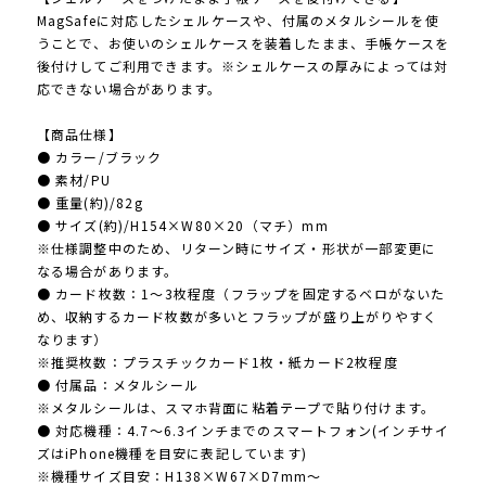
MagSafeに対応したシェルケースや、付属のメタルシールを使
うことで、お使いのシェルケースを装着したまま、手帳ケースを
後付けしてご利用できます。※シェルケースの厚みによっては対
応できない場合があります。
【商品仕様】
● カラー/ブラック
● 素材/PU
● 重量(約)/82g
● サイズ(約)/H154×W80×20（マチ）mm
※仕様調整中のため、リターン時にサイズ・形状が一部変更に
なる場合があります。
● カード枚数：1～3枚程度（フラップを固定するベロがないた
め、収納するカード枚数が多いとフラップが盛り上がりやすく
なります）
※推奨枚数：プラスチックカード1枚・紙カード2枚程度
● 付属品：メタルシール
※メタルシールは、スマホ背面に粘着テープで貼り付けます。
● 対応機種：4.7〜6.3インチまでのスマートフォン(インチサイ
ズはiPhone機種を目安に表記しています)
※機種サイズ目安：H138×W67×D7mm〜