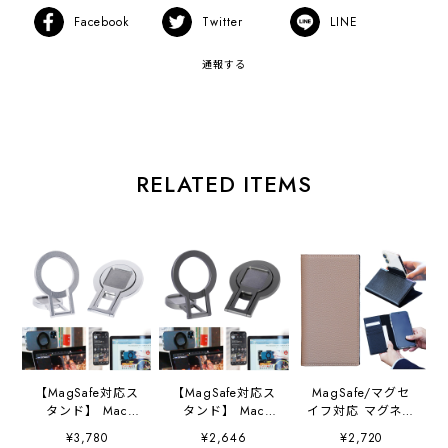
Facebook
Twitter
LINE
通報する
RELATED ITEMS
【MagSafe対応ス
【MagSafe対応ス
MagSafe/マグセ
タンド】 Mac
タンド】 Mac
イフ対応 マグネッ
iPhone&smartpho
iPhone&smartpho
ト 手帳型ケース
¥3,780
¥2,646
¥2,720
ne 「MAGHO
ne 「MAGHO
汎用機種タイプ