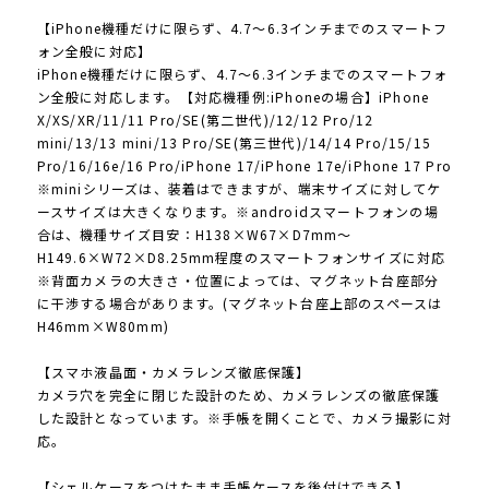
【iPhone機種だけに限らず、4.7〜6.3インチまでのスマートフ
ォン全般に対応】
iPhone機種だけに限らず、4.7〜6.3インチまでのスマートフォ
ン全般に対応します。【対応機種例:iPhoneの場合】iPhone
X/XS/XR/11/11 Pro/SE(第二世代)/12/12 Pro/12
mini/13/13 mini/13 Pro/SE(第三世代)/14/14 Pro/15/15
Pro/16/16e/16 Pro/iPhone 17/iPhone 17e/iPhone 17 Pro
※miniシリーズは、装着はできますが、端末サイズに対してケ
ースサイズは大きくなります。※androidスマートフォンの場
合は、機種サイズ目安：H138×W67×D7mm〜
H149.6×W72×D8.25mm程度のスマートフォンサイズに対応
※背面カメラの大きさ・位置によっては、マグネット台座部分
に干渉する場合があります。(マグネット台座上部のスペースは
H46mm×W80mm)
【スマホ液晶面・カメラレンズ徹底保護】
カメラ穴を完全に閉じた設計のため、カメラレンズの徹底保護
した設計となっています。※手帳を開くことで、カメラ撮影に対
応。
【シェルケースをつけたまま手帳ケースを後付けできる】