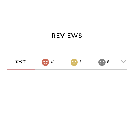
setup stand」
setup stand」
iPhone&Smartpho
横・縦向き対応 リ
横・縦向き対応 リ
ne(4.7〜6.3イン
バーシブル
バーシブル
チ)対応 縦スタン
MagSafe対応 ス
MagSafe対応 ス
ド 横スタンド
タンド スマホをモ
タンド スマホをモ
「縦置きできる手
ニター連結 スマホ
ニター連結 スマホ
帳ケース」 グレ
REVIEWS
ホルダー 自撮りグ
ホルダー 自撮りグ
ージュ
リップ 連携カメラ
リップ 連携カメラ
iPadスタンド
iPadスタンド
SWITCHスタンド
SWITCHスタンド
車載スタンド シル
車載スタンド グレ
すべて
41
3
8
バー
ー