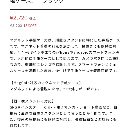
帳ケース」 ブラック
¥2,720
税込
¥3,200
15%OFF
マグネット手帳ケースは、縦置きスタンドに特化した手帳ケース
です。マグネット着脱の利点を活かして、横置きにも瞬時に対
応。4.7〜6.3インチまでのiPhoneやandroidスマートフォン等
で、汎用的に手帳ケースとして使えます。カメラ穴を閉じた設計
なので、徹底的にレンズを保護します。スマートフォンにシェ
ルケースを装着したまま、後付けで手帳ケースを装着可能です。
【MagSafe対応のマグネット手帳ケース】
マグネットによる着脱のため、つけ外しが一瞬です。
【縦・横スタンドに対応】
SNSやインスタ・TikTok・電子マンガ・ショート動画など、縦
視聴に最適な縦置きスタンドとして使うことが可能です。ま
た、従来の横視聴にも瞬時に対応し、長編動画などの視聴にも
対応します。