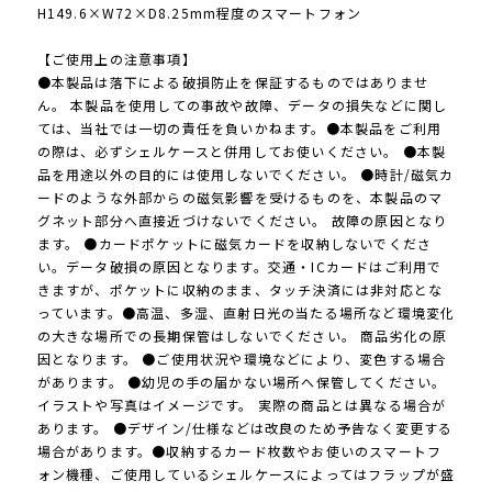
H149.6×W72×D8.25mm程度のスマートフォン
【ご使用上の注意事項】
●本製品は落下による破損防止を保証するものではありませ
ん。 本製品を使用しての事故や故障、データの損失などに関し
ては、当社では一切の責任を負いかねます。●本製品をご利用
の際は、必ずシェルケースと併用してお使いください。 ●本製
品を用途以外の目的には使用しないでください。 ●時計/磁気カ
ードのような外部からの磁気影響を受けるものを、本製品のマ
グネット部分へ直接近づけないでください。 故障の原因となり
ます。 ●カードポケットに磁気カードを収納しないでくださ
い。データ破損の原因となります。交通・ICカードはご利用で
きますが、ポケットに収納のまま、タッチ決済には非対応とな
っています。●高温、多湿、直射日光の当たる場所など環境変化
の大きな場所での長期保管はしないでください。 商品劣化の原
因となります。 ●ご使用状況や環境などにより、変色する場合
があります。 ●幼児の手の届かない場所へ保管してください。
イラストや写真はイメージです。 実際の商品とは異なる場合が
あります。 ●デザイン/仕様などは改良のため予告なく変更する
場合があります。●収納するカード枚数やお使いのスマートフ
ォン機種、ご使用しているシェルケースによってはフラップが盛