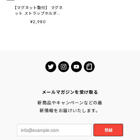
【マグネット取付】 マグネ
ット ストラップホルダー
MAGHOL(マグホル)／
¥2,980
iPhone&Smartphone対応 瞬
間着脱 マグネット ストラッ
プ フック スマホショルダー
ストラップ リュック バッグ
クロスボディストラップ マ
グネット取付 スマホ着脱簡
単
メールマガジンを受け取る
新商品やキャンペーンなどの最
新情報をお届けいたします。
登録