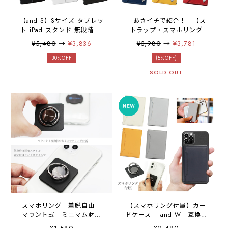
【and S】Sサイズ タブレッ
「あさイチで紹介！」【ス
ト iPad スタンド 無段階 ヒ
トラップ・スマホリング
ンジ キックスタンド 後付ス
付】「and W」slim ミニ財
¥5,480
→
¥3,836
¥3,980
→
¥3,781
タンド 19度から77度 背面
布でもスマホ財布でも使え
カバー ディスプレイ モニタ
る スマホショルダー 財布
30%OFF
(5%OFF)
ー iPad mini 6(第6世代を含
ミニマム 三つ折り財布 キャ
SOLD OUT
むmini全シリーズ) / iPad
ッシュレス スマホ 簡単に取
Pro 11inch / iPad air
外し iPhone Android カー
10.9inch (第5世代を含むair
ド収納 小銭入れ 大容量 極
シリーズ) / iPadシリーズ
薄 コンパクト 合成皮革
汎用機種 任天堂SWITCH ノ
andW コンパクト財布 ミニ
ートPC リモートワーク テ
財布 SANBASHII
レワーク ユニバーサルコン
トロール・sidecarな最適角
度
スマホリング 着脱自由
【スマホリング付属】カー
マウント式 ミニマム財布
ドケース 「and W」互換性
「and W」と併用OK
あり 合皮 財布 ミニマム