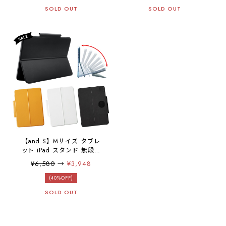
ダー ミニマム ミニマル 三
ダー ミニマム ミニマル 三
つ折り財布 スマホ財布 レザ
SOLD OUT
つ折り財布 スマホ財布 レザ
SOLD OUT
ー キャッシュレス スマホ
ー キャッシュレス スマホ
簡単に取外し iPhone
簡単に取外し iPhone
Android カード収納 小銭入
Android カード収納 小銭入
れ 大容量 極薄 コンパクト
れ 大容量 極薄 コンパクト
高級 コンパクト財布 ミニ財
高級 コンパクト財布 ミニ財
布 SANBASHI （PU・アイ
布 SANBASHI （PU・グレ
スグレー）
ー）
【and S】Mサイズ タブレ
ット iPad スタンド 無段階
ヒンジ キックスタンド 後付
¥6,580
→
¥3,948
スタンド 19度から77度 背
面カバー ディスプレイ モニ
(40%OFF)
ター iPad Pro 11inch /
SOLD OUT
iPad air 10.9inch (第5世代
を含むairシリーズ) / iPadシ
リーズ 汎用機種リモートワ
ーク テレワーク ユニバーサ