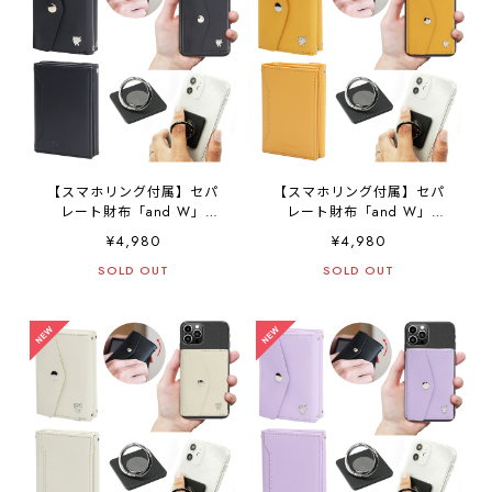
高級 コンパクト財布 ミニ財
高級 コンパクト財布 ミニ財
布 SANBASHI （牛皮・ブラ
布 SANBASHI （PU・ネイ
ック）
ビー）
【スマホリング付属】セパ
【スマホリング付属】セパ
レート財布「and W」
レート財布「and W」
separate 財布 スマホショル
separate 財布 スマホショル
¥4,980
¥4,980
ダー ミニマム ミニマル 三
ダー ミニマム ミニマル 三
つ折り財布 スマホ財布 レザ
SOLD OUT
つ折り財布 スマホ財布 レザ
SOLD OUT
ー キャッシュレス スマホ
ー キャッシュレス スマホ
簡単に取外し iPhone
簡単に取外し iPhone
Android カード収納 小銭入
Android カード収納 小銭入
れ 大容量 極薄 コンパクト
れ 大容量 極薄 コンパクト
高級 コンパクト財布 ミニ財
高級 コンパクト財布 ミニ財
布 SANBASHI （PU・ブラ
布 SANBASHI （PU・キャ
ック）
メル）