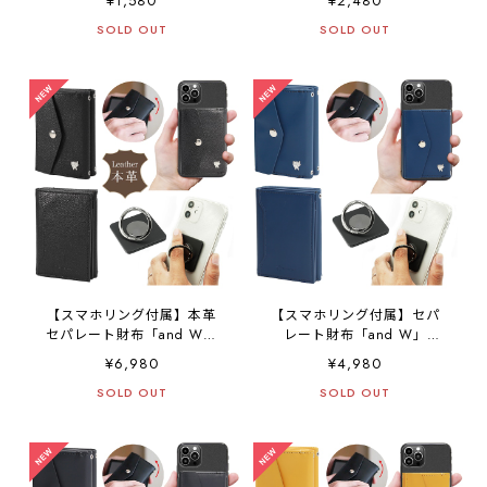
¥1,580
¥2,480
ミニマル カードケース スマ
SOLD OUT
ホ財布 レザー キャッシュレ
SOLD OUT
ス スマホ 簡単に取外し
iPhone Android カード収納
極薄 コンパクト コンパクト
財布 ミニ財布 SANBASHI
【スマホリング付属】本革
【スマホリング付属】セパ
セパレート財布「and W」
レート財布「and W」
separate 財布 スマホショル
separate 財布 スマホショル
¥6,980
¥4,980
ダー ミニマム ミニマル 三
ダー ミニマム ミニマル 三
つ折り財布 スマホ財布 本革
SOLD OUT
つ折り財布 スマホ財布 レザ
SOLD OUT
レザー キャッシュレス スマ
ー キャッシュレス スマホ
ホ 簡単に取外し iPhone
簡単に取外し iPhone
Android カード収納 小銭入
Android カード収納 小銭入
れ 大容量 極薄 コンパクト
れ 大容量 極薄 コンパクト