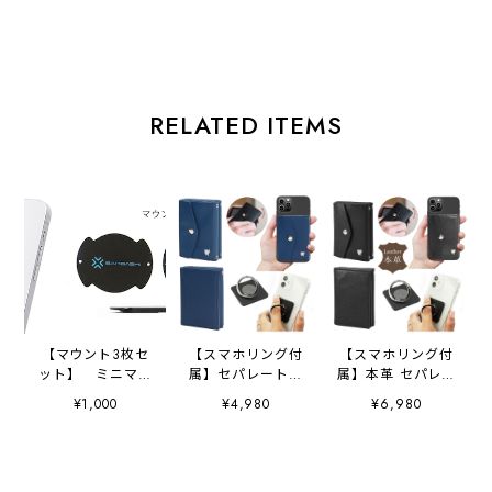
RELATED ITEMS
【マウント3枚セ
【スマホリング付
【スマホリング付
ット】 ミニマム
属】セパレート財
属】本革 セパレー
財布「and W」・
布「and W」
ト財布「and W」
¥1,000
¥4,980
¥6,980
無段階スタンド
separate 財布 ス
separate 財布 ス
「and S」・スマ
マホショルダー ミ
マホショルダー ミ
ホリング・カード
ニマム ミニマル
ニマム ミニマル
スタンド・カード
三つ折り財布 スマ
三つ折り財布 スマ