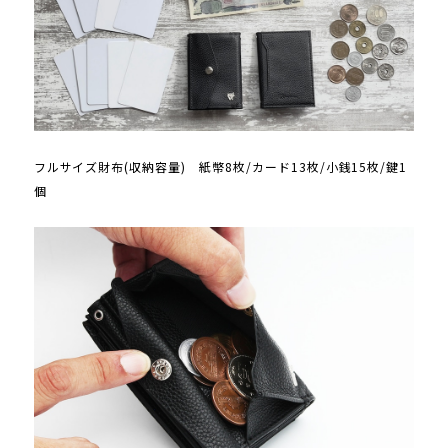
フルサイズ財布(収納容量) 紙幣8枚/カード13枚/小銭15枚/鍵1
個