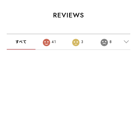
ケース取付用ジョ
ホ財布 レザー キ
ホ財布 本革レザー
イントパーツ
ャッシュレス スマ
キャッシュレス ス
ホ 簡単に取外し
マホ 簡単に取外し
REVIEWS
iPhone Android
iPhone Android
カード収納 小銭入
カード収納 小銭入
れ 大容量 極薄 コ
れ 大容量 極薄 コ
ンパクト 高級 コ
ンパクト 高級 コ
ンパクト財布 ミニ
ンパクト財布 ミニ
すべて
41
3
8
財布 SANBASHI
財布 SANBASHI
（PU・ネイビー）
（牛皮・ブラッ
ク）