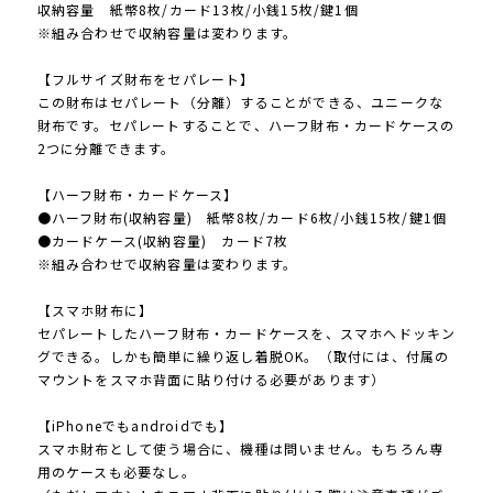
収納容量 紙幣8枚/カード13枚/小銭15枚/鍵1個
※組み合わせで収納容量は変わります。
【フルサイズ財布をセパレート】
この財布はセパレート（分離）することができる、ユニークな
財布です。セパレートすることで、ハーフ財布・カードケースの
2つに分離できます。
【ハーフ財布・カードケース】
●ハーフ財布(収納容量) 紙幣8枚/カード6枚/小銭15枚/鍵1個
●カードケース(収納容量) カード7枚
※組み合わせで収納容量は変わります。
【スマホ財布に】
セパレートしたハーフ財布・カードケースを、スマホへドッキン
グできる。しかも簡単に繰り返し着脱OK。（取付には、付属の
マウントをスマホ背面に貼り付ける必要があります）
【iPhoneでもandroidでも】
スマホ財布として使う場合に、機種は問いません。もちろん専
用のケースも必要なし。