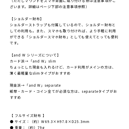
（ただしマウントをスマホ背面に貼り付ける際は注意事項がご
ざいます。詳細はページ下部の注意事項参照）
【ショルダー財布】
ショルダーストラップも付属しているので、ショルダー財布と
しての利用も。また、スマホも取り付ければ、より手軽に利用
ができる「ショルダースマホ財布」としても使えてとっても便利
です。
【and W シリーズについて】
カード派→「and W」slim
ちょっとした現金も入れるけど、カード利用がメインの方は、
薄く最軽量なslimタイプがおすすめ
現金派→「and W」separate
紙幣・カード・コイン全てが必須な方は、separateタイプがお
すすめ
【 フルサイズ財布 】
● サイズ：（約）W69.3×H97.8×D25.3mm
● 重量：（約）79g