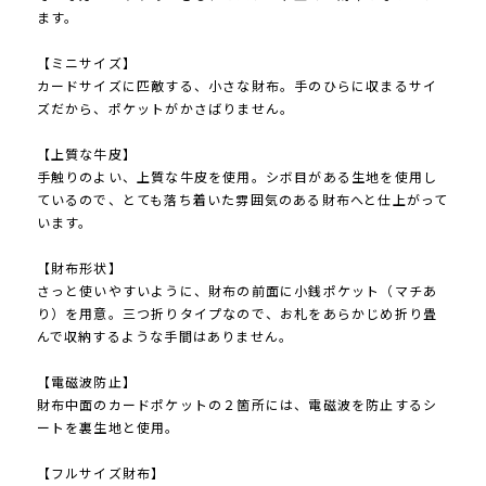
ます。
【ミニサイズ】
カードサイズに匹敵する、小さな財布。手のひらに収まるサイ
ズだから、ポケットがかさばりません。
【上質な牛皮】
手触りのよい、上質な牛皮を使用。シボ目がある生地を使用し
ているので、とても落ち着いた雰囲気のある財布へと仕上がって
います。
【財布形状】
さっと使いやすいように、財布の前面に小銭ポケット（マチあ
り）を用意。三つ折りタイプなので、お札をあらかじめ折り畳
んで収納するような手間はありません。
【電磁波防止】
財布中面のカードポケットの２箇所には、電磁波を防止するシ
ートを裏生地と使用。
【フルサイズ財布】