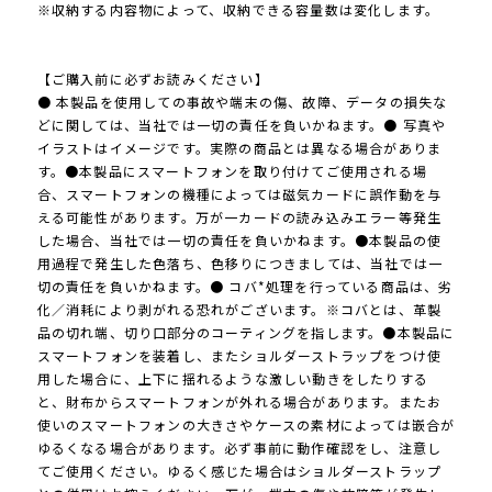
※収納する内容物によって、収納できる容量数は変化します。
【ご購入前に必ずお読みください】
● 本製品を使用しての事故や端末の傷、故障、データの損失な
どに関しては、当社では一切の責任を負いかねます。● 写真や
イラストはイメージです。実際の商品とは異なる場合がありま
す。●本製品にスマートフォンを取り付けてご使用される場
合、スマートフォンの機種によっては磁気カードに誤作動を与
える可能性があります。万が一カードの読み込みエラー等発生
した場合、当社では一切の責任を負いかねます。●本製品の使
用過程で発生した色落ち、色移りにつきましては、当社では一
切の責任を負いかねます。● コバ*処理を行っている商品は、劣
化／消耗により剥がれる恐れがございます。※コバとは、革製
品の切れ端、切り口部分のコーティングを指します。●本製品に
スマートフォンを装着し、またショルダーストラップをつけ使
用した場合に、上下に揺れるような激しい動きをしたりする
と、財布からスマートフォンが外れる場合があります。またお
使いのスマートフォンの大きさやケースの素材によっては嵌合が
ゆるくなる場合があります。必ず事前に動作確認をし、注意し
てご使用ください。ゆるく感じた場合はショルダーストラップ