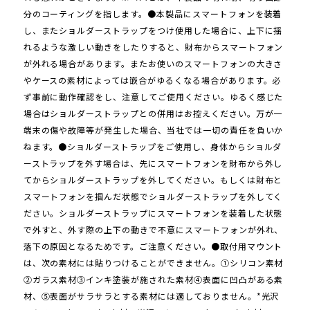
分のコーティングを指します。●本製品にスマートフォンを装着
し、またショルダーストラップをつけ使用した場合に、上下に揺
れるような激しい動きをしたりすると、財布からスマートフォン
が外れる場合があります。またお使いのスマートフォンの大きさ
やケースの素材によっては嵌合がゆるくなる場合があります。必
ず事前に動作確認をし、注意してご使用ください。ゆるく感じた
場合はショルダーストラップとの併用はお控えください。万が一
端末の傷や故障等が発生した場合、当社では一切の責任を負いか
ねます。●ショルダーストラップをご使用し、身体からショルダ
ーストラップを外す場合は、先にスマートフォンを財布から外し
てからショルダーストラップを外してください。もしくは財布と
スマートフォンを掴んだ状態でショルダーストラップを外してく
ださい。ショルダーストラップにスマートフォンを装着した状態
で外すと、外す際の上下の動きで不意にスマートフォンが外れ、
落下の原因となるためです。ご注意ください。●取付用マウント
は、次の素材には貼りつけることができません。①シリコン素材
②ガラス素材③インキ塗装が施された素材④表面に凹凸がある素
材、⑤表面がサラサラとする素材には適しておりません。*光沢