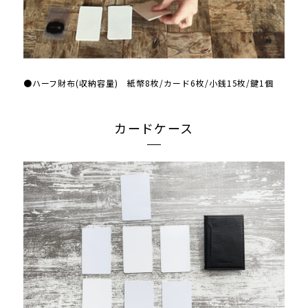
●ハーフ財布(収納容量) 紙幣8枚/カード6枚/小銭15枚/鍵1個
カードケース