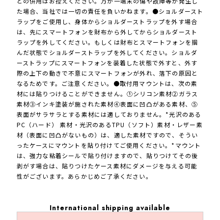
との併用はお控えください。万が一端末の傷や故障等が発生し
た場合、当社では一切の責任を負いかねます。●ショルダースト
ラップをご使用し、身体からショルダーストラップを外す場合
は、先にスマートフォンを財布から外してからショルダースト
ラップを外してください。もしくは財布とスマートフォンを掴
んだ状態でショルダーストラップを外してください。ショルダ
ーストラップにスマートフォンを装着した状態で外すと、外す
際の上下の動きで不意にスマートフォンが外れ、落下の原因と
なるためです。ご注意ください。●取付用マウントは、次の素
材には貼りつけることができません。①シリコン素材②ガラス
素材③インキ塗装が施された素材④表面に凹凸がある素材、⑤
表面がサラサラとする素材には適しておりません。*光沢のある
PC（ハード） 素材・光沢のあるTPU（ソフト）素材・レザー素
材（表面に凹凸がないもの）は、適した素材ですので、そうい
ったケースにマウントを貼り付けてご使用ください。*マウント
は、強力な粘着シールで貼り付けますので、貼りつけてその後
剥がす場合は、貼りつけたケース素材にダメージを与える可能
性がございます。あらかじめご了承ください。
International shipping available