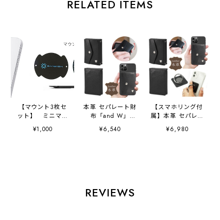
RELATED ITEMS
【マウント3枚セ
本革 セパレート財
【スマホリング付
ット】 ミニマム
布「and W」
属】本革 セパレー
財布「and W」・
separate 財布 ス
ト財布「and W」
¥1,000
¥6,540
¥6,980
無段階スタンド
マホショルダー ミ
separate 財布 ス
「and S」・スマ
ニマム ミニマル
マホショルダー ミ
ホリング・カード
三つ折り財布 スマ
ニマム ミニマル
スタンド・カード
ホ財布 本革レザー
三つ折り財布 スマ
ケース取付用ジョ
キャッシュレス ス
ホ財布 本革レザー
イントパーツ
マホ 簡単に取外し
キャッシュレス ス
iPhone Android
マホ 簡単に取外し
REVIEWS
カード収納 小銭入
iPhone Android
れ 大容量 極薄 コ
カード収納 小銭入
ンパクト 高級 コ
れ 大容量 極薄 コ