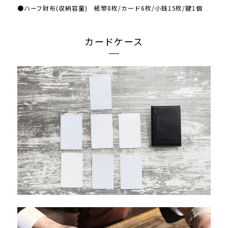
●ハーフ財布(収納容量) 紙幣8枚/カード6枚/小銭15枚/鍵1個
カードケース