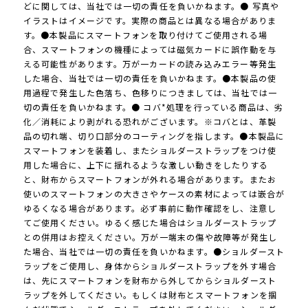
どに関しては、当社では一切の責任を負いかねます。● 写真や
イラストはイメージです。実際の商品とは異なる場合がありま
す。●本製品にスマートフォンを取り付けてご使用される場
合、スマートフォンの機種によっては磁気カードに誤作動を与
える可能性があります。万が一カードの読み込みエラー等発生
した場合、当社では一切の責任を負いかねます。●本製品の使
用過程で発生した色落ち、色移りにつきましては、当社では一
切の責任を負いかねます。● コバ*処理を行っている商品は、劣
化／消耗により剥がれる恐れがございます。※コバとは、革製
品の切れ端、切り口部分のコーティングを指します。●本製品に
スマートフォンを装着し、またショルダーストラップをつけ使
用した場合に、上下に揺れるような激しい動きをしたりする
と、財布からスマートフォンが外れる場合があります。またお
使いのスマートフォンの大きさやケースの素材によっては嵌合が
ゆるくなる場合があります。必ず事前に動作確認をし、注意し
てご使用ください。ゆるく感じた場合はショルダーストラップ
との併用はお控えください。万が一端末の傷や故障等が発生し
た場合、当社では一切の責任を負いかねます。●ショルダースト
ラップをご使用し、身体からショルダーストラップを外す場合
は、先にスマートフォンを財布から外してからショルダースト
ラップを外してください。もしくは財布とスマートフォンを掴