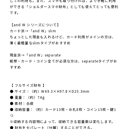
しての利用も。また、スマホも取り付ければ、より手軽に利用
ができる「ショルダースマホ財布」としても使えてとっても便利
です。
【and W シリーズについて】
カード派→「and W」slim
ちょっとした現金も入れるけど、カード利用がメインの方は、
薄く最軽量なslimタイプがおすすめ
現金派→「and W」separate
紙幣・カード・コイン全てが必須な方は、separateタイプがお
すすめ
【 フルサイズ財布 】
● サイズ：（約）W69.3×H97.8×D25.3mm
● 重量：（約）74g
● 素材：合皮
● 収納容量：（約）カード13枚・お札8枚・コイン15枚・鍵1
つ
※収納する内容物によって、収納できる容量数は変化します。
● 財布をセパレート（分離）することができる。