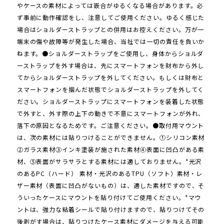
やケースの素材によっては嵌合がゆるくなる場合があります。必
ず事前に動作確認をし、注意してご使用ください。ゆるく感じた
場合はショルダーストラップとの併用はお控えください。万が一
端末の傷や故障等が発生した場合、当社では一切の責任を負いか
ねます。●ショルダーストラップをご使用し、身体からショルダ
ーストラップを外す場合は、先にスマートフォンを財布から外し
てからショルダーストラップを外してください。もしくは財布と
スマートフォンを掴んだ状態でショルダーストラップを外してく
ださい。ショルダーストラップにスマートフォンを装着した状態
で外すと、外す際の上下の動きで不意にスマートフォンが外れ、
落下の原因となるためです。ご注意ください。●取付用マウント
は、次の素材には貼りつけることができません。①シリコン素材
②ガラス素材③インキ塗装が施された素材④表面に凹凸がある素
材、⑤表面がサラサラとする素材には適しておりません。*光沢
のあるPC（ハード） 素材・光沢のあるTPU（ソフト）素材・レ
ザー素材（表面に凹凸がないもの）は、適した素材ですので、そ
ういったケースにマウントを貼り付けてご使用ください。*マウ
ントは、強力な粘着シールで貼り付けますので、貼りつけてその
後剥がす場合は、貼りつけたケース素材にダメージを与える可能