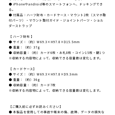
● iPhoneやandroid等のスマートフォンへ、ドッキングでき
る。
● 付属品：ハーフ財布・カードケース・マウント2枚（スマホ取
付パーツ）・マウント取付ガイド・ジョイントパーツ・ショル
ダーストラップ
【 ハーフ財布 】
● サイズ：（約）W69.3×H97.8×D15.5mm
● 重量：（約）37g
● 収納容量：（約）カード6枚・お札8枚・コイン15枚・鍵1つ
※収納する内容物によって、収納できる容量数は変化します。
【 カードケース】
● サイズ：（約）W69.3×H97.8×D9.3mm
● 重量：（約）36g
● 収納容量：（約）カード7枚
※収納する内容物によって、収納できる容量数は変化します。
【ご購入前に必ずお読みください】
● 本製品を使用しての事故や端末の傷、故障、データの損失な