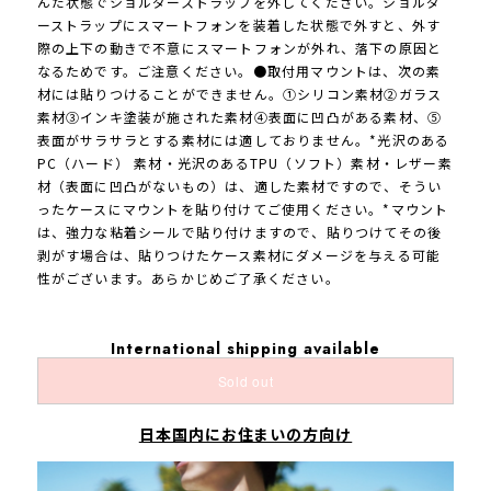
んだ状態でショルダーストラップを外してください。ショルダ
ーストラップにスマートフォンを装着した状態で外すと、外す
際の上下の動きで不意にスマートフォンが外れ、落下の原因と
なるためです。ご注意ください。●取付用マウントは、次の素
材には貼りつけることができません。①シリコン素材②ガラス
素材③インキ塗装が施された素材④表面に凹凸がある素材、⑤
表面がサラサラとする素材には適しておりません。*光沢のある
PC（ハード） 素材・光沢のあるTPU（ソフト）素材・レザー素
材（表面に凹凸がないもの）は、適した素材ですので、そうい
ったケースにマウントを貼り付けてご使用ください。*マウント
は、強力な粘着シールで貼り付けますので、貼りつけてその後
剥がす場合は、貼りつけたケース素材にダメージを与える可能
性がございます。あらかじめご了承ください。
International shipping available
Sold out
日本国内にお住まいの方向け