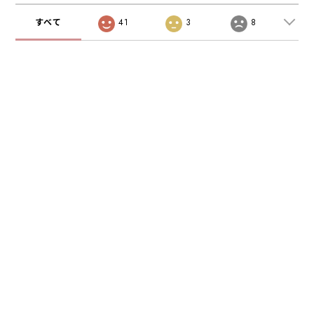
ンパクト財布 ミニ
ンパクト 高級 コ
財布 SANBASHI
ンパクト財布 ミニ
すべて
41
3
8
（牛皮・ブラッ
財布 SANBASHI
ク）
（牛皮・ブラッ
ク）