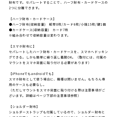
財布です。セパレートすることで、ハーフ財布・カードケースの
2つに分離できます。
【ハーフ財布・カードケース】
●ハーフ財布(収納容量) 紙幣8枚/カード6枚/小銭15枚/鍵1個
●カードケース(収納容量) カード7枚
※組み合わせで収納容量は変わります。
【スマホ財布に】
セパレートしたハーフ財布・カードケースを、スマホへドッキン
グできる。しかも簡単に繰り返し着脱OK。（取付には、付属の
マウントをスマホ背面に貼り付ける必要があります）
【iPhoneでもandroidでも】
スマホ財布として使う場合に、機種は問いません。もちろん専
用のケースも必要なし。
（ただしマウントをスマホ背面に貼り付ける際は注意事項がご
ざいます。詳細はページ下部の注意事項参照）
【ショルダー財布】
ショルダーストラップも付属しているので、ショルダー財布と