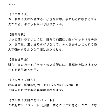
ます。
【ミニサイズ】
カードサイズに匹敵する、小さな財布。手のひらに収まるサイ
ズだから、ポケットがかさばりません。
【財布形状】
さっと使いやすいように、財布の前面に小銭ポケット（マチあ
り）を用意。三つ折りタイプなので、お札をあらかじめ折り畳
んで収納するような手間はありません。
【電磁波防止】
財布中面のカードポケットの２箇所には、電磁波を防止するシ
ートを裏生地と使用。
【フルサイズ財布】
収納容量 紙幣8枚/カード13枚/小銭15枚/鍵1個
※組み合わせで収納容量は変わります。
【フルサイズ財布をセパレート】
この財布はセパレート（分離）することができる、ユニークな