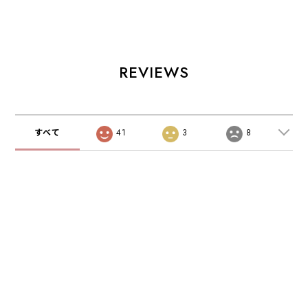
ンド 後付スタンド
iPhone&Smartpho
iPhone&Smartpho
19度から77度 背
ne(4.7〜6.3イン
ne(4.7〜6.3イン
面カバー ディスプ
チ)対応 縦スタン
チ)対応 縦スタン
レイ モニター
ド 横スタンド
ド 横スタンド
iPad mini 6(第6
「縦置きできる手
「縦置きできる手
世代を含むmini全
帳ケース」 ブラ
帳ケース」 グレ
REVIEWS
シリーズ) / iPad
ック
ージュ
Pro 11inch / iPad
air 10.9inch (第5
世代を含むairシリ
ーズ) / iPadシリ
すべて
41
3
8
ーズ 汎用機種 任
天堂SWITCH ノー
トPC リモートワ
ーク テレワーク
ユニバーサルコン
トロール・sidecar
な最適角度