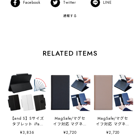
Facebook
Twitter
LINE
通報する
RELATED ITEMS
【and S】Sサイズ
MagSafe/マグセ
MagSafe/マグセ
タブレット iPad
イフ対応 マグネッ
イフ対応 マグネッ
スタンド 無段階
ト 手帳型ケース
ト 手帳型ケース
¥3,836
¥2,720
¥2,720
ヒンジ キックスタ
汎用機種タイプ
汎用機種タイプ