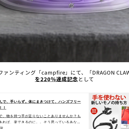
ァンティング「campfire」にて、「DRAGON CLA
を220％達成記念
として
んで、手いらず。体にまきつけて、ハンズフリー
！！
で、物を持つ手が足りないことありませんか？も
あれば、楽できるのに。。そう思っているあな
jp
ですよ