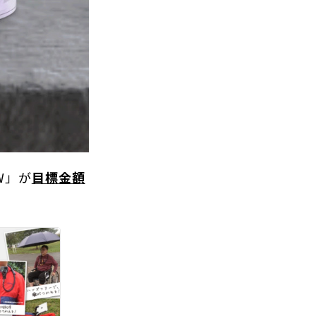
W」が
目標金額