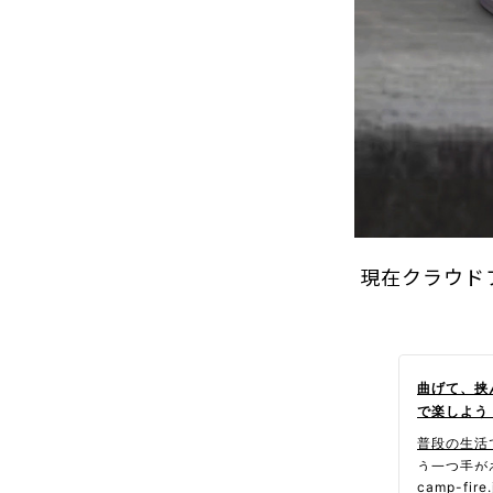
現在クラウドフ
曲げて、挟
で楽しよう
普段の生活
う一つ手が
camp-fire.
た！！朗報