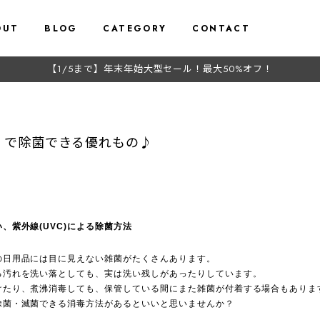
OUT
BLOG
CATEGORY
CONTACT
【1/5まで】年末年始大型セール！最大50%オフ！
）で除菌できる優れもの♪
、紫外線(UVC)による除菌方法
の日用品には目に見えない雑菌がたくさんあります。
る汚れを洗い落としても、実は洗い残しがあったりしています。
けたり、煮沸消毒しても、保管している間にまた雑菌が付着する場合もありま
除菌・滅菌できる消毒方法があるといいと思いませんか？