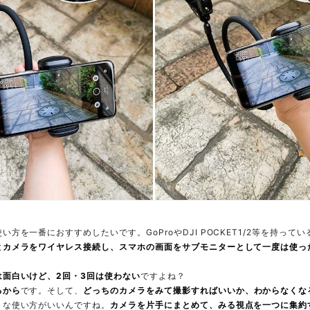
方を一番におすすめしたいです。GoProやDJI POCKET1/2等を持って
とカメラをワイヤレス接続し、スマホの画面をサブモニターとして一度は使っ
は面白いけど、2回・3回は使わない
ですよね？
るから
です。そして、
どっちのカメラをみて撮影すればいいか、わからなくな
うな使い方がいいんですね。
カメラを片手にまとめて、みる視点を一つに集約