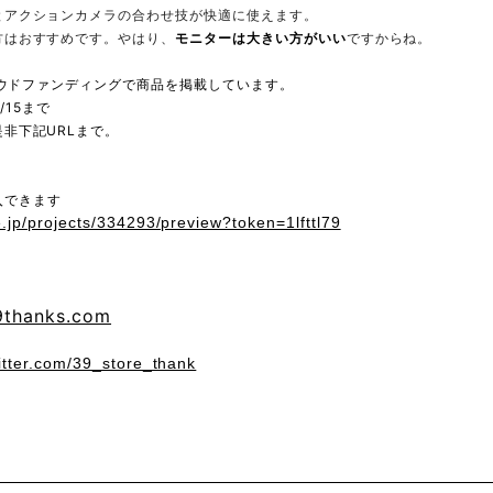
とアクションカメラの合わせ技が快適に使えます。
方はおすすめです。やはり、
モニターは大きい方がいい
ですからね。
クラウドファンディングで商品を掲載しています。
/15まで
非下記URLまで。
購入できます
e.jp/projects/334293/preview?token=1lfttl79
9thanks.com
witter.com/39_store_thank