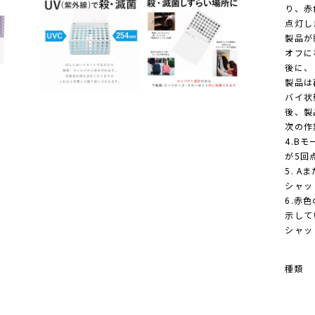
り、赤
点灯し
製品が
オフに
後に、
製品は
バイ状
後、製
次の作
4.B
が5回
5. 
シャッ
6.赤
示して
シャッ
種類