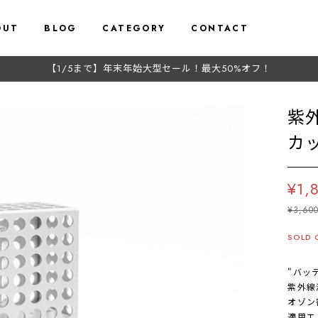
OUT
BLOG
CATEGORY
CONTACT
【1/5まで】年末年始大型セール！最大50%オフ！
紫
カ
¥1,
¥3,60
SOLD 
"バッ
紫外線波
オゾン密
適用エ