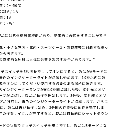
度：0〜50°C
C5V / 1A
流：1A
力：4W"
製品には紫外線殺菌機能があり、効果的に殺菌をすることができ
靴・小さな室内・車内・スーツケース・冷蔵庫等に付着する様々
から防ぎます。
の直接的な照射は人体に影響を及ぼす場合があります。"
タッチスイッチを3秒間長押ししてオンにすると、製品がAモードに
青色のインジケーターライトが点滅し始めます。10秒以内に製
源をオンにしてください使用する必要のある場所に置きます。
色のインジケーターランプが約10秒間点滅した後、紫外光とオゾ
ーブが点灯し、製品が動作を開始します。3分後、紫外線とオゾ
プが消灯し、青色のインジケーターライトが点滅します。さらに
後に、製品は再び動作し始め、3分間の作業後に動作を完了しま
連の作業サイクルが完了すると、製品は自動的にシャットダウン
。
Aモードの状態でタッチスイッチを短く押すと、製品はBモードにな