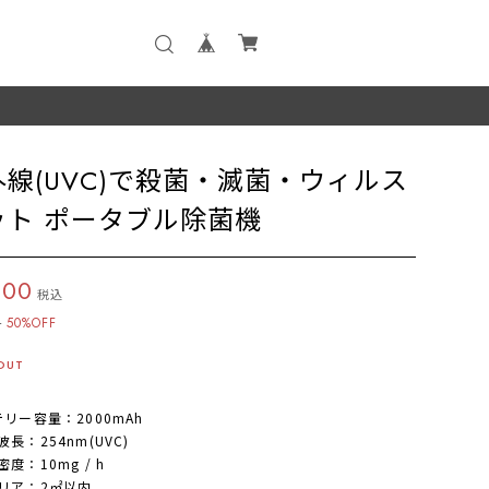
外線(UVC)で殺菌・滅菌・ウィルス
ット ポータブル除菌機
800
税込
0
50%OFF
OUT
テリー容量：2000mAh
長：254nm(UVC)
度：10mg / h
リア：2㎡以内