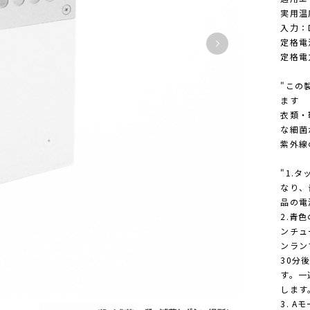
実用温
入力：D
定格電
定格電
"この
ます
衣類・
な細菌
紫外線
"1.
なり、
品の電
2.青
ンチュ
ンラン
30分
す。一
します
3. 