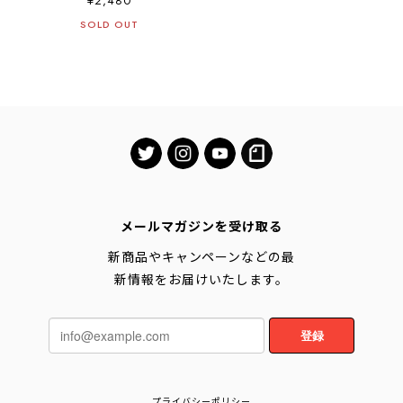
¥2,480
もOK くるっと装着 着脱簡
単スマートカードケース
SOLD OUT
スタンド対応 ワイヤレス
充電対応 iPhone12全シリ
ーズ/iPhone/android対応
スマホ 背面 カードホルダ
ー スマートフォン おサ
イフケータイ SUICA
PASMO カード入れ パスケ
ース ミニマム財布「and
W」と併用OK！ ブラック
メールマガジンを受け取る
新商品やキャンペーンなどの最
新情報をお届けいたします。
登録
プライバシーポリシー