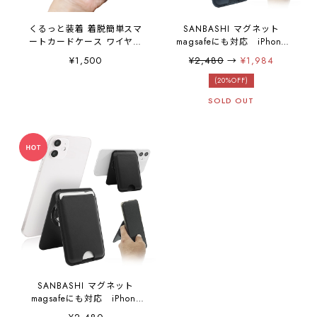
くるっと装着 着脱簡単スマ
SANBASHI マグネット
ートカードケース ワイヤレ
magsafeにも対応 iPhone
ス充電対応 iPhone/android
12スタンド androidスマホ
¥1,500
¥2,480
→
¥1,984
対応 スマホ 背面 カードホ
もOK くるっと装着 着脱簡
ルダー スマートフォン おサ
単スマートカードケース
(20%OFF)
イフケータイ SUICA
スタンド対応 ワイヤレス
SOLD OUT
PASMO カード入れ パスケ
充電対応 iPhone12全シリ
ース ミニマム財布「and
ーズ/iPhone/android対応
W」と併用OK！
スマホ 背面 カードホルダ
ー スマートフォン おサ
イフケータイ SUICA
PASMO カード入れ パスケ
ース ミニマム財布「and
W」と併用OK！
SANBASHI マグネット
magsafeにも対応 iPhone
12スタンド androidスマホ